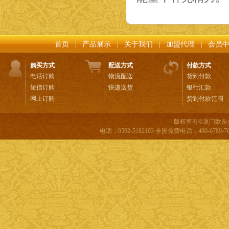
首页
产品展示
关于我们
加盟代理
会员
|
|
|
|
购买方式
配送方式
付款方式
电话订购
物流配送
货到付款
短信订购
快递送货
银行汇款
网上订购
货到付款范围
版权所有©厦门欧奈
电话：0592-5182103 全国免费电话：400-6789-76