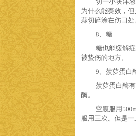
切一小块洋葱
为什么能奏效，但
蒜切碎涂在伤口处
8、糖
糖也能缓解症
被蛰伤的地方。
9、菠萝蛋白
菠萝蛋白酶有
酶。
空腹服用500
服用三次。但是一