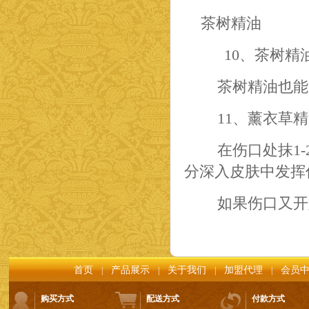
茶树精油
10、茶树精
茶树精油也能
11、薰衣草精
在伤口处抹1-
分深入皮肤中发挥
如果伤口又开始
首页
产品展示
关于我们
加盟代理
会员
|
|
|
|
购买方式
配送方式
付款方式