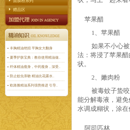
状，马上一起来看
面膜粉系列
赠品区
苹果醋
1、苹果醋
如果不小心被
丰胸精油绝招 平胸女大翻身
法：将浸了苹果醋
夏季护肤宝典：教你使用精油做..
状。
纤体精油瘦身，中药瘦身，深受..
防止蚊虫亲吻 精油比花露水..
2、嫩肉粉
欧路雅精油系列强势推进 引导..
被毒蚊子蛰咬
能分解毒液，避免
水调成糊状，涂在
阿司匹林