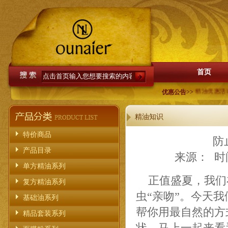
首页
单方精油优惠活动公告
优惠公告>>
精油知识
特价商品
防
产品目录
来源： 时间：
单方精油系列
正值盛夏，我们
复方精油系列
虫“亲吻”。今天
基础油系列
帮你用最自然的方
精品套装系列