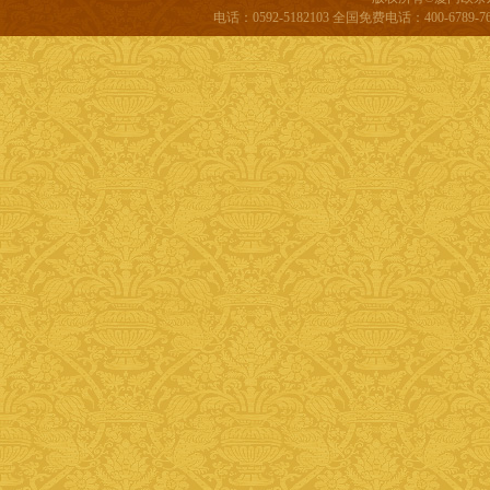
电话：0592-5182103 全国免费电话：400-6789-76