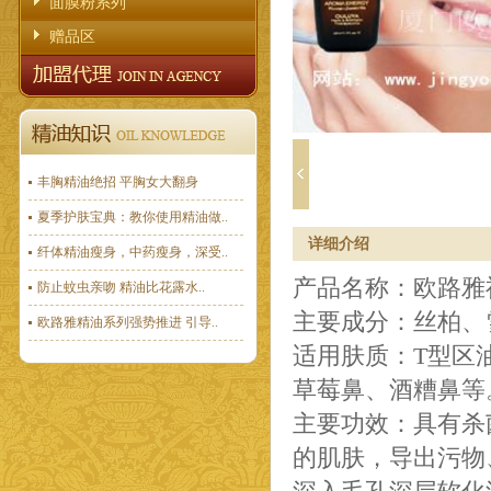
面膜粉系列
赠品区
丰胸精油绝招 平胸女大翻身
夏季护肤宝典：教你使用精油做..
详细介绍
纤体精油瘦身，中药瘦身，深受..
产品名称：欧路雅祛黑头
防止蚊虫亲吻 精油比花露水..
主要成分：丝柏、
欧路雅精油系列强势推进 引导..
适用肤质：T型区
草莓鼻、酒糟鼻等
主要功效：具有杀
的肌肤，导出污物