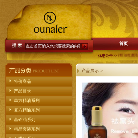
首页
单方精油优惠活动公
优惠公告>>
产品展示
>
特价商品
产品目录
单方精油系列
复方精油系列
基础油系列
精品套装系列