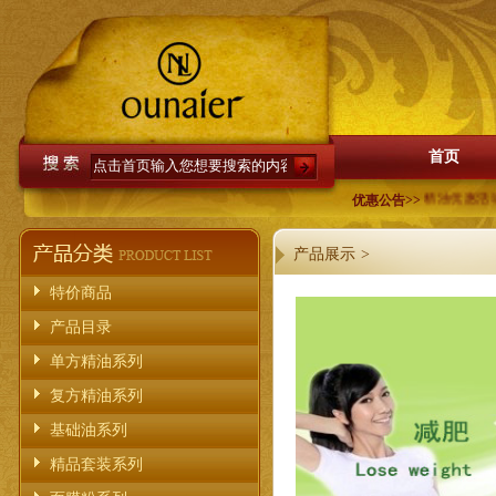
首页
单方精油优惠活动公告
[2
优惠公告>>
产品展示
>
特价商品
产品目录
单方精油系列
复方精油系列
基础油系列
精品套装系列