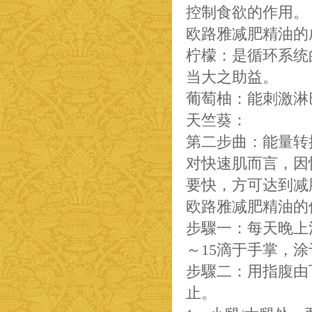
控制食欲的作用。
欧路雅减肥精油的
柠檬：是循环系统
当大之助益。
葡萄柚：能刺激淋
天竺葵：
第二步曲：能量转
对快速肌而言，因
要快，方可达到减
欧路雅减肥精油的
步驟一：每天晚上
～15滴于手掌，
步驟二：用指腹由
止。